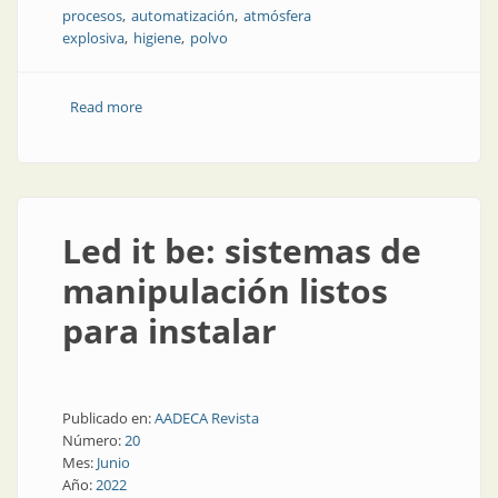
procesos
automatización
atmósfera
explosiva
higiene
polvo
Read more
about Medición de nivel en la industria alimenticia
Led it be: sistemas de
manipulación listos
para instalar
Publicado en:
AADECA Revista
Número:
20
Mes:
Junio
Año:
2022