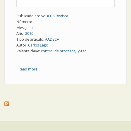
Publicado en:
AADECA Revista
Número:
1
Mes:
Julio
Año:
2016
Tipo de artículo:
AADECA
Autor:
Carlos Lago
Palabra clave:
control de procesos
y-tec
Read more
about Entrevista | Mano a mano con un experto en
control de procesos: Ing. Carlos Lago