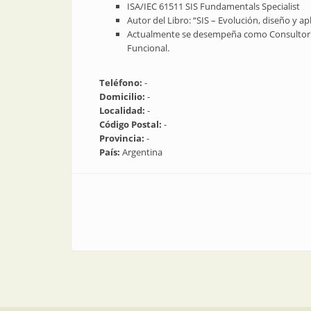
ISA/IEC 61511 SIS Fundamentals Specialist
Autor del Libro: “SIS – Evolución, diseño y apl
Actualmente se desempeña como Consultor 
Funcional.
Teléfono:
-
Domicilio:
-
Localidad:
-
Código Postal:
-
Provincia:
-
País:
Argentina