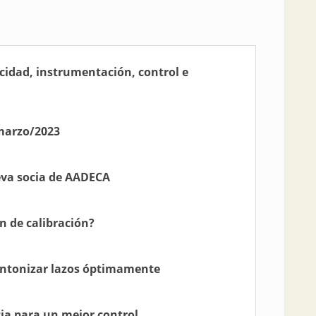
ricidad, instrumentación, control e
 marzo/2023
eva socia de AADECA
n de calibración?
intonizar lazos óptimamente
ia para un mejor control