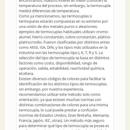
encontramos: nuestro interés es medir (conocer) la
temperatura del proceso, sin embargo, la termocupla
medirá diferencias de temperatura.
Como ya mencionamos, las termocuplas o
termopares estarán compuestas en su extremo por
una unión de dos metales puros o aleaciones;
ejemplos de termocuplas habituales utilizan: cromo-
alumel, hierro-constantán, cobre-constantán, platino-
platino/rodio. Fueron clasificadas por distintos entes
como ANSI, ISA, DIN, y los tipos más utilizados en la
industria son las termocuplas tipo J, K, T, R y S. La
selección del tipo de termocupla se basa en distintos
factores como costo, disponibilidad, rango de
operación, salida, estabilidad, reactividad química,
etcétera.
Existen diversos códigos de colores para facilitar la
identificación de los distintos tipos de termocuplas,
sin embargo, por nuestra experiencia,
recomendamos utilizar este método solo como
orientación, ya que existen muchas normas con
distintas combinaciones de colores para una misma
termocupla, lo cual puede prestar a confusión
(normas de Estados Unidos, Gran Bretaña, Alemania,
Francia, Japón, IEC, otras). Un método más seguro
para determinar qué tipo de termocupla se posee es