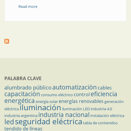
Read more
about El reemplazo tecnológico es un motor de
progreso
PALABRA CLAVE
automatización
alumbrado público
cables
capacitación
eficiencia
control
consumo eléctrico
energética
energías renovables
energía solar
generación
iluminación
eléctrica
iluminación LED
industria 4.0
industria nacional
industria argentina
instalación eléctrica
seguridad eléctrica
led
tabla de contenidos
tendido de líneas