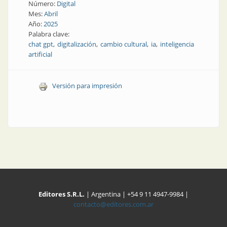
Número:
Digital
Mes:
Abril
Año:
2025
Palabra clave:
chat gpt
digitalización
cambio cultural
ia
inteligencia
artificial
Versión para impresión
Editores S.R.L.
| Argentina | +54 9 11 4947-9984 |
contacto@editores.com.ar