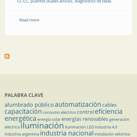
CC-CC
puentes duales activos
diagnóstico de fallas
Read more
about Nota técnica | Estrategia de detección de fallas
de circuito abierto en semicondutores de
convertidores CC-CC aislados
PALABRA CLAVE
automatización
alumbrado público
cables
capacitación
eficiencia
control
consumo eléctrico
energética
energías renovables
energía solar
generación
iluminación
eléctrica
iluminación LED
industria 4.0
industria nacional
industria argentina
instalación eléctrica