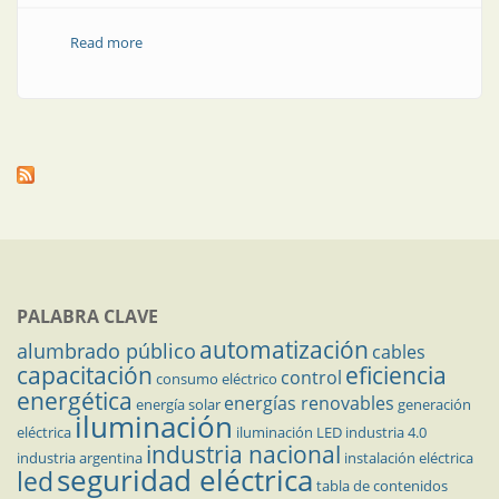
Read more
about Nota técnica | Estrategia de detección de fallas
de circuito abierto en semicondutores de
convertidores CC-CC aislados
PALABRA CLAVE
automatización
alumbrado público
cables
capacitación
eficiencia
control
consumo eléctrico
energética
energías renovables
energía solar
generación
iluminación
eléctrica
iluminación LED
industria 4.0
industria nacional
industria argentina
instalación eléctrica
seguridad eléctrica
led
tabla de contenidos