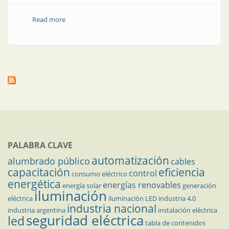
Read more
about Nota técnica | Estrategia de detección de fallas
de circuito abierto en semicondutores de
convertidores CC-CC aislados
PALABRA CLAVE
automatización
alumbrado público
cables
capacitación
eficiencia
control
consumo eléctrico
energética
energías renovables
energía solar
generación
iluminación
eléctrica
iluminación LED
industria 4.0
industria nacional
industria argentina
instalación eléctrica
seguridad eléctrica
led
tabla de contenidos