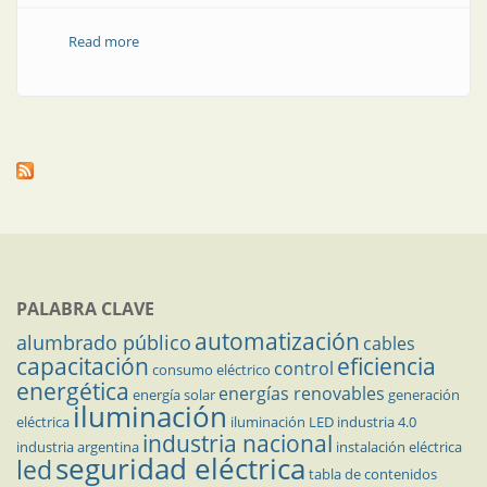
Read more
about Nota técnica | Estrategia de detección de fallas
de circuito abierto en semicondutores de
convertidores CC-CC aislados
PALABRA CLAVE
automatización
alumbrado público
cables
capacitación
eficiencia
control
consumo eléctrico
energética
energías renovables
energía solar
generación
iluminación
eléctrica
iluminación LED
industria 4.0
industria nacional
industria argentina
instalación eléctrica
seguridad eléctrica
led
tabla de contenidos