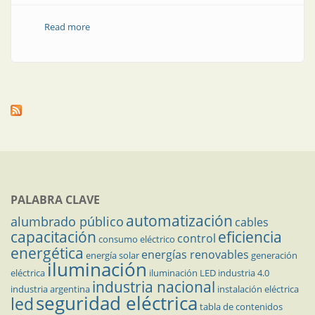
Read more
about Nota técnica | Estrategia de detección de fallas
de circuito abierto en semicondutores de
convertidores CC-CC aislados
PALABRA CLAVE
automatización
alumbrado público
cables
capacitación
eficiencia
control
consumo eléctrico
energética
energías renovables
energía solar
generación
iluminación
eléctrica
iluminación LED
industria 4.0
industria nacional
industria argentina
instalación eléctrica
seguridad eléctrica
led
tabla de contenidos