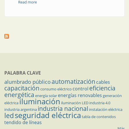
Read more
about Producto | Convertidores de frecuencia:
llegaron los más pequeños
PALABRA CLAVE
automatización
alumbrado público
cables
capacitación
eficiencia
control
consumo eléctrico
energética
energías renovables
energía solar
generación
iluminación
eléctrica
iluminación LED
industria 4.0
industria nacional
industria argentina
instalación eléctrica
seguridad eléctrica
led
tabla de contenidos
tendido de líneas
Más