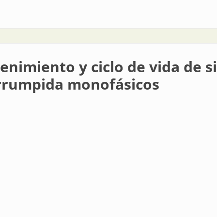
energética en el sector edilicio alemán
enimiento y ciclo de vida de s
errumpida monofásicos