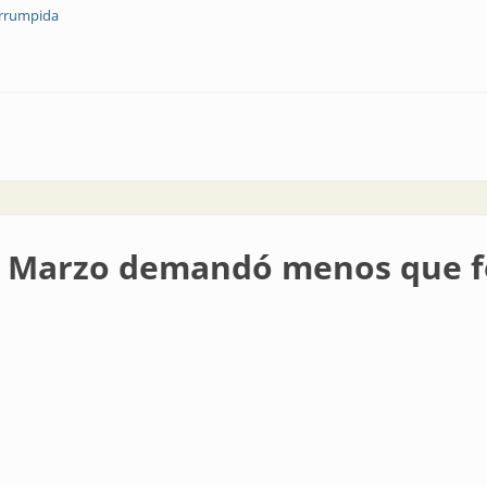
errumpida
ciclo de vida de sistemas de alimentación ininterrumpida monofásicos
| Marzo demandó menos que f