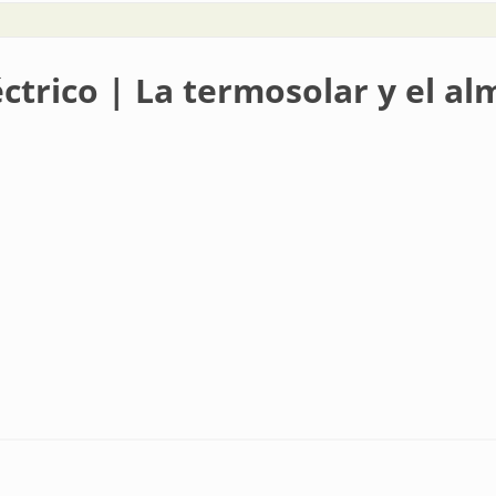
trico | La termosolar y el a
ermosolar y el almacenamiento eléctrico en España