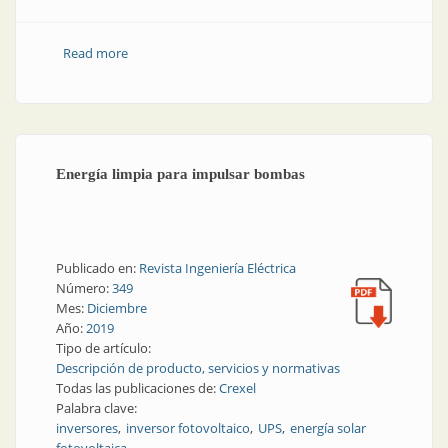
Read more
about Estrategia de control en convertidores CC-CA
trifásicos conectados a redes débiles, con filtro de
salida LCL y realimentación de tensión de red
Energía limpia para impulsar bombas
Publicado en:
Revista Ingeniería Eléctrica
Número:
349
Mes:
Diciembre
Año:
2019
Tipo de artículo:
Descripción de producto, servicios y normativas
Todas las publicaciones de:
Crexel
Palabra clave:
inversores
inversor fotovoltaico
UPS
energía solar