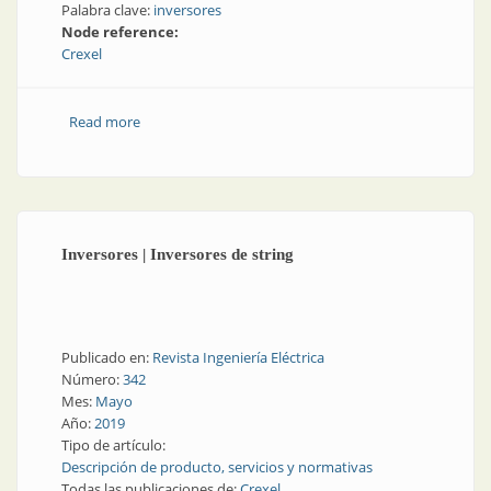
Palabra clave:
inversores
Node reference:
Crexel
Read more
about Inversores | Nuevas tecnologías para el sector
renovable
Inversores | Inversores de string
Publicado en:
Revista Ingeniería Eléctrica
Número:
342
Mes:
Mayo
Año:
2019
Tipo de artículo:
Descripción de producto, servicios y normativas
Todas las publicaciones de:
Crexel