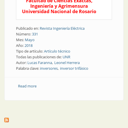
Facultad de Ciencias Exactas,
Ingeniería y Agrimensura
Universidad Nacional de Rosario
Publicado en:
Revista Ingeniería Eléctrica
Número:
331
Mes:
Mayo
Año:
2018
Tipo de artículo:
Artículo técnico
Todas las publicaciones de:
UNR
Autor:
Lucas Faranna
Leonel Herrera
Palabra clave:
inversores
inversor trifásico
Read more
about Inversores | Diseño e implementación de
inversor trifásico tolerante a fallas