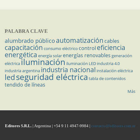
PALABRA CLAVE
automatización
alumbrado público
cables
capacitación
eficiencia
control
consumo eléctrico
energética
energías renovables
energía solar
generación
iluminación
eléctrica
iluminación LED
industria 4.0
industria nacional
industria argentina
instalación eléctrica
seguridad eléctrica
led
tabla de contenidos
tendido de líneas
Más
Editores S.R.L.
| Argentina | +54 9 11 4947-9984 |
contacto@editores.com.ar