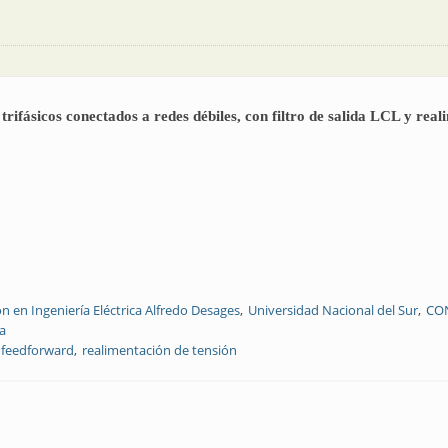
rifásicos conectados a redes débiles, con filtro de salida LCL y real
ón en Ingeniería Eléctrica Alfredo Desages
Universidad Nacional del Sur
CO
a
feedforward
realimentación de tensión
dores CC-CA trifásicos conectados a redes débiles, con filtro de salida LCL y