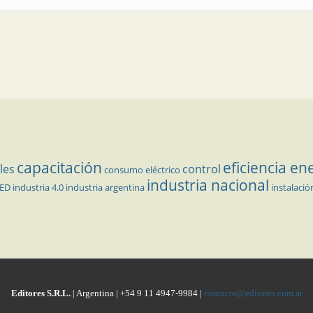
capacitación
eficiencia en
les
control
consumo eléctrico
industria nacional
LED
industria 4.0
industria argentina
instalació
Editores S.R.L.
| Argentina | +54 9 11 4947-9984 |
contacto@editores.com.ar