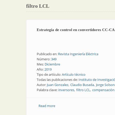
filtro LCL
Estrategia de control en convertidores CC-CA t
Publicado en:
Revista Ingeniería Eléctrica
Número:
349
Mes:
Diciembre
Año:
2019
Tipo de artículo:
Artículo técnico
Todas las publicaciones de:
Instituto de Investigaci
Autor:
Juan Gonzalez
Claudio Busada
Jorge Solson
Palabra clave:
inversores
filtro LCL
compensación 
Read more
about Estrategia de control en converti