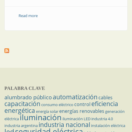
Read more
about Estrategia de control en convertidores CC-CA
trifásicos conectados a redes débiles, con filtro de
salida LCL y realimentación de tensión de red
PALABRA CLAVE
automatización
alumbrado público
cables
capacitación
eficiencia
control
consumo eléctrico
energética
energías renovables
energía solar
generación
iluminación
eléctrica
iluminación LED
industria 4.0
industria nacional
industria argentina
instalación eléctrica
seguridad eléctrica
led