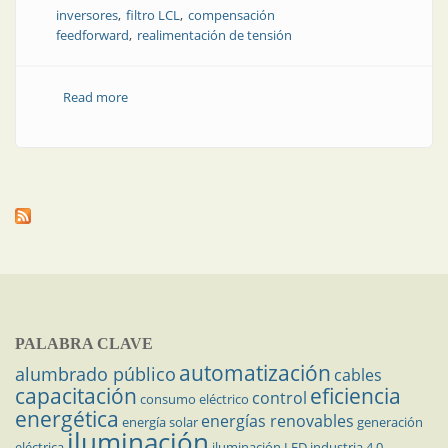
inversores
filtro LCL
compensación
feedforward
realimentación de tensión
Read more
about Estrategia de control en convertidores CC-CA
trifásicos conectados a redes débiles, con filtro de
salida LCL y realimentación de tensión de red
PALABRA CLAVE
automatización
alumbrado público
cables
capacitación
eficiencia
control
consumo eléctrico
energética
energías renovables
energía solar
generación
iluminación
eléctrica
iluminación LED
industria 4.0