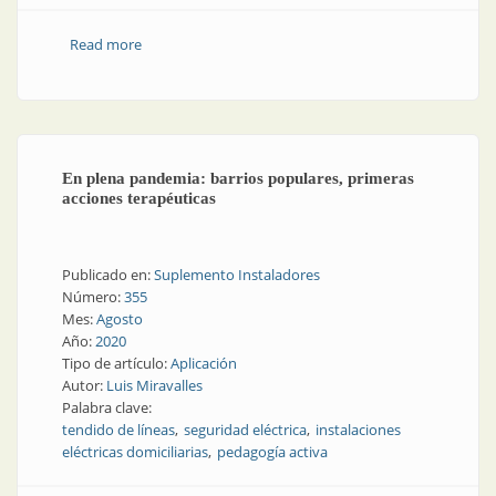
Read more
about Materiales eléctricos en la cadena de valor de
Edesur
En plena pandemia: barrios populares, primeras
acciones terapéuticas
Publicado en:
Suplemento Instaladores
Número:
355
Mes:
Agosto
Año:
2020
Tipo de artículo:
Aplicación
Autor:
Luis Miravalles
Palabra clave:
tendido de líneas
seguridad eléctrica
instalaciones
eléctricas domiciliarias
pedagogía activa