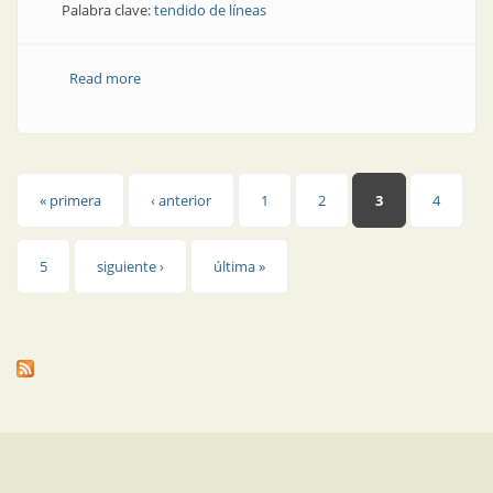
Palabra clave:
tendido de líneas
Read more
about Tendido de líneas | Mallas de advertencia para
todo tipo de redes soterradas
Páginas
« primera
‹ anterior
1
2
3
4
5
siguiente ›
última »