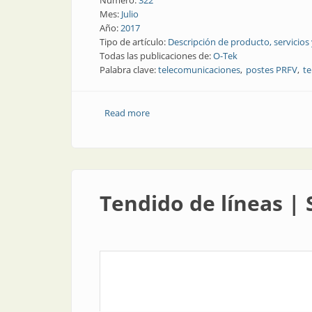
Número:
322
Mes:
Julio
Año:
2017
Tipo de artículo:
Descripción de producto, servicios
Todas las publicaciones de:
O-Tek
Palabra clave:
telecomunicaciones
postes PRFV
te
Read more
about Tendido de líneas | Nuevas altern
Tendido de líneas |