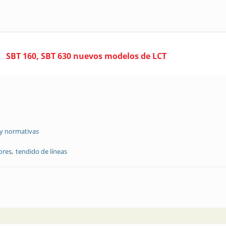
SBT 160, SBT 630 nuevos modelos de LCT
 y normativas
ores
tendido de líneas
ionadores unipolares: protección asegurada