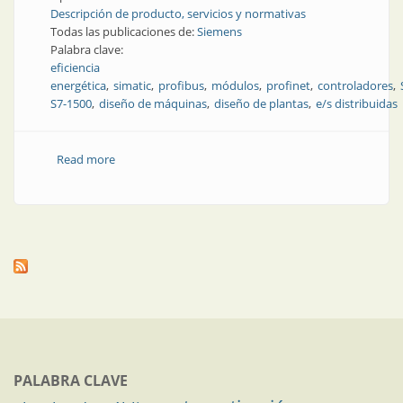
Descripción de producto, servicios y normativas
Todas las publicaciones de:
Siemens
Palabra clave:
eficiencia
energética
simatic
profibus
módulos
profinet
controladores
S7-1500
diseño de máquinas
diseño de plantas
e/s distribuidas
Read more
about Producto | Módulos de E/S distribuidas con un
controlador incorporado que agrega flexibilidad al
diseño de las máquinas y plantas
PALABRA CLAVE