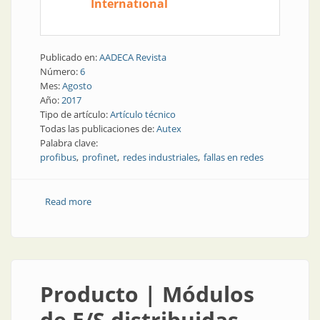
International
Publicado en:
AADECA Revista
Número:
6
Mes:
Agosto
Año:
2017
Tipo de artículo:
Artículo técnico
Todas las publicaciones de:
Autex
Palabra clave:
profibus
profinet
redes industriales
fallas en redes
Read more
about Redes industriales | Cómo minimizar las fallas
en las redes industriales usando métodos
preventivos
Producto | Módulos
de E/S distribuidas