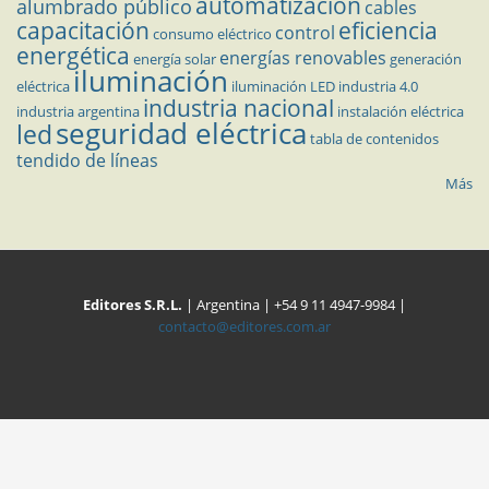
automatización
alumbrado público
cables
capacitación
eficiencia
control
consumo eléctrico
energética
energías renovables
energía solar
generación
iluminación
eléctrica
iluminación LED
industria 4.0
industria nacional
industria argentina
instalación eléctrica
seguridad eléctrica
led
tabla de contenidos
tendido de líneas
Más
Editores S.R.L.
| Argentina | +54 9 11 4947-9984 |
contacto@editores.com.ar