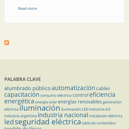
Read more
about Producto | Módulos de E/S distribuidas con un
controlador incorporado que agrega flexibilidad al
diseño de las máquinas y plantas
PALABRA CLAVE
automatización
alumbrado público
cables
capacitación
eficiencia
control
consumo eléctrico
energética
energías renovables
energía solar
generación
iluminación
eléctrica
iluminación LED
industria 4.0
industria nacional
industria argentina
instalación eléctrica
seguridad eléctrica
led
tabla de contenidos
tendido de líneas