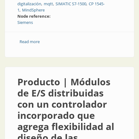
digitalización
mqtt
SIMATIC S7-1500
CP 1545-
1
MindSphere
Node reference:
Siemens
Read more
about IoT en el sistema de automatización: desde la
máquina hasta la nube y viceversa
Producto | Módulos
de E/S distribuidas
con un controlador
incorporado que
agrega flexibilidad al
diseño de las