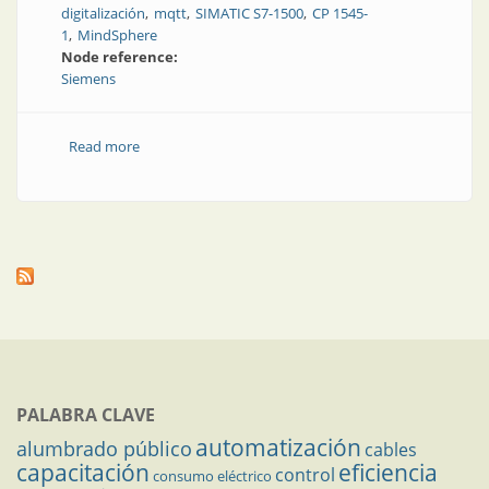
digitalización
mqtt
SIMATIC S7-1500
CP 1545-
1
MindSphere
Node reference:
Siemens
Read more
about IoT en el sistema de automatización: desde la
máquina hasta la nube y viceversa
PALABRA CLAVE
automatización
alumbrado público
cables
capacitación
eficiencia
control
consumo eléctrico