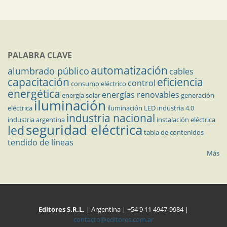
PALABRA CLAVE
automatización
alumbrado público
cables
capacitación
eficiencia
control
consumo eléctrico
energética
energías renovables
energía solar
generación
iluminación
eléctrica
iluminación LED
industria 4.0
industria nacional
industria argentina
instalación eléctrica
seguridad eléctrica
led
tabla de contenidos
tendido de líneas
Más
Editores S.R.L.
| Argentina | +54 9 11 4947-9984 |
contacto@editores.com.ar