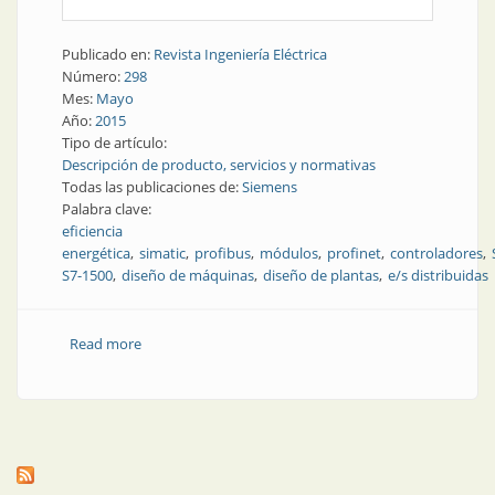
Publicado en:
Revista Ingeniería Eléctrica
Número:
298
Mes:
Mayo
Año:
2015
Tipo de artículo:
Descripción de producto, servicios y normativas
Todas las publicaciones de:
Siemens
Palabra clave:
eficiencia
energética
simatic
profibus
módulos
profinet
controladores
S7-1500
diseño de máquinas
diseño de plantas
e/s distribuidas
Read more
about Producto | Módulos de E/S distribuidas con un
controlador incorporado que agrega flexibilidad al
diseño de las máquinas y plantas