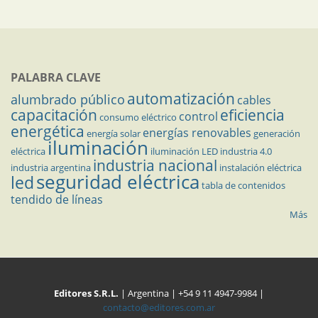
PALABRA CLAVE
automatización
alumbrado público
cables
capacitación
eficiencia
control
consumo eléctrico
energética
energías renovables
energía solar
generación
iluminación
eléctrica
iluminación LED
industria 4.0
industria nacional
industria argentina
instalación eléctrica
seguridad eléctrica
led
tabla de contenidos
tendido de líneas
Más
Editores S.R.L.
| Argentina | +54 9 11 4947-9984 |
contacto@editores.com.ar