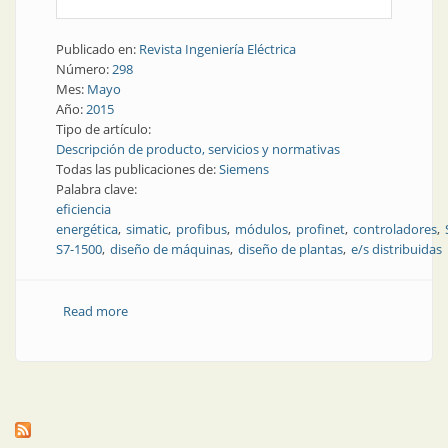
Publicado en:
Revista Ingeniería Eléctrica
Número:
298
Mes:
Mayo
Año:
2015
Tipo de artículo:
Descripción de producto, servicios y normativas
Todas las publicaciones de:
Siemens
Palabra clave:
eficiencia
energética
simatic
profibus
módulos
profinet
controladores
S7-1500
diseño de máquinas
diseño de plantas
e/s distribuidas
Read more
about Producto | Módulos de E/S distribuidas con un
controlador incorporado que agrega flexibilidad al
diseño de las máquinas y plantas