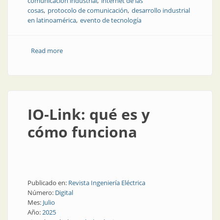
comunicación industrial
internet de las
cosas
protocolo de comunicación
desarrollo industrial
en latinoamérica
evento de tecnología
Read more
about The Things Conference en Argentina: IoT y
LoRaWAN en la mira
IO-Link: qué es y
cómo funciona
Publicado en:
Revista Ingeniería Eléctrica
Número:
Digital
Mes:
Julio
Año:
2025