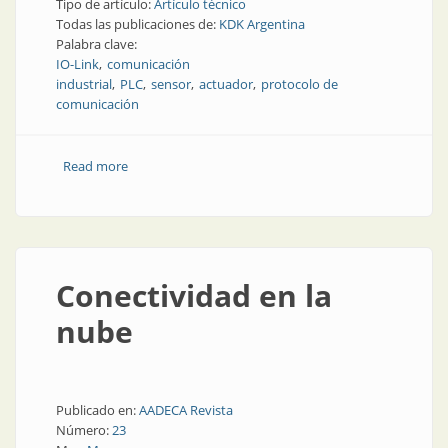
Tipo de artículo:
Artículo técnico
Todas las publicaciones de:
KDK Argentina
Palabra clave:
IO-Link
comunicación
industrial
PLC
sensor
actuador
protocolo de
comunicación
Read more
about IO-Link: qué es y cómo funciona
Conectividad en la
nube
Publicado en:
AADECA Revista
Número:
23