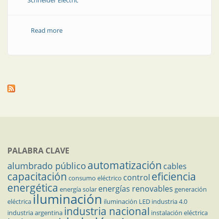
Schneider Electric
Read more
about Historia de la domótica: desarrollo del estándar
KNX
PALABRA CLAVE
automatización
alumbrado público
cables
capacitación
eficiencia
control
consumo eléctrico
energética
energías renovables
energía solar
generación
iluminación
eléctrica
iluminación LED
industria 4.0
industria nacional
industria argentina
instalación eléctrica