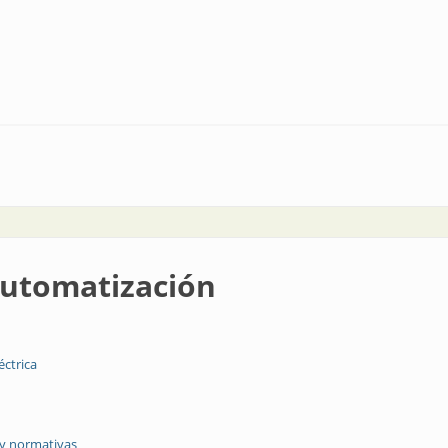
utomatización
éctrica
 y normativas