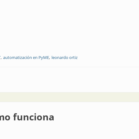
T
automatización en PyME
leonardo ortiz
 áreas clave para avanzar con impacto real
ómo funciona