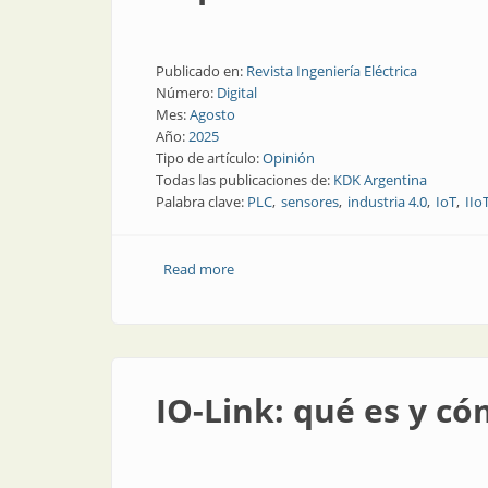
Publicado en:
Revista Ingeniería Eléctrica
Número:
Digital
Mes:
Agosto
Año:
2025
Tipo de artículo:
Opinión
Todas las publicaciones de:
KDK Argentina
Palabra clave:
PLC
sensores
industria 4.0
IoT
IIo
Read more
about Industria 4.0 en Argentina: cinco
IO-Link: qué es y c