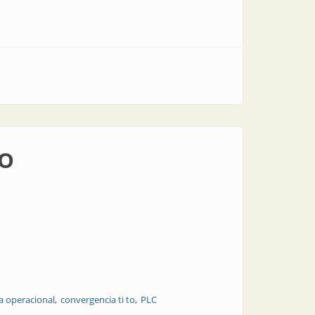
TO
a operacional
convergencia ti to
PLC