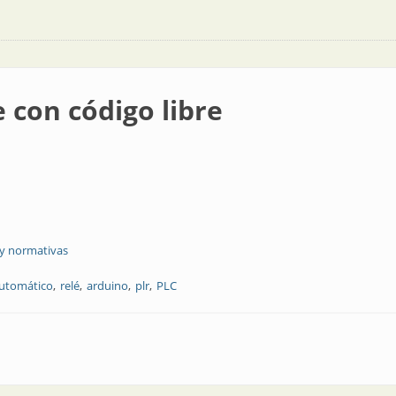
 con código libre
 y normativas
automático
relé
arduino
plr
PLC
ibre