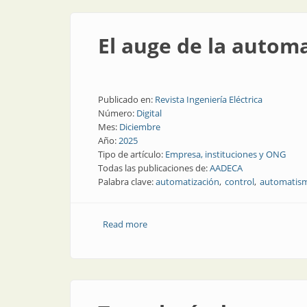
El auge de la automa
Publicado en:
Revista Ingeniería Eléctrica
Número:
Digital
Mes:
Diciembre
Año:
2025
Tipo de artículo:
Empresa, instituciones y ONG
Todas las publicaciones de:
AADECA
Palabra clave:
automatización
control
automatis
Read more
about El auge de la automatización y la