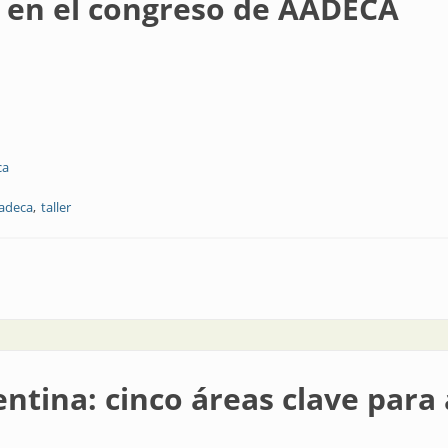
 en el congreso de AADECA
ca
aadeca
taller
reso de AADECA
entina: cinco áreas clave para