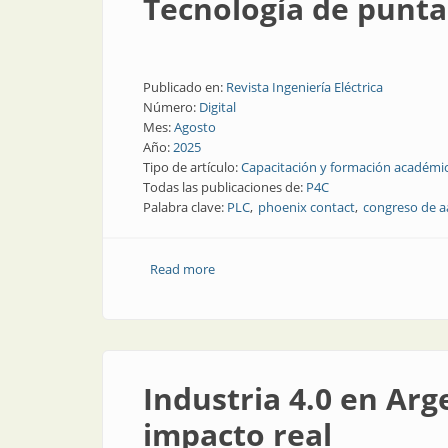
Tecnología de punta
Publicado en:
Revista Ingeniería Eléctrica
Número:
Digital
Mes:
Agosto
Año:
2025
Tipo de artículo:
Capacitación y formación académi
Todas las publicaciones de:
P4C
Palabra clave:
PLC
phoenix contact
congreso de 
Read more
about Tecnología de punta en el cong
Industria 4.0 en Arg
impacto real