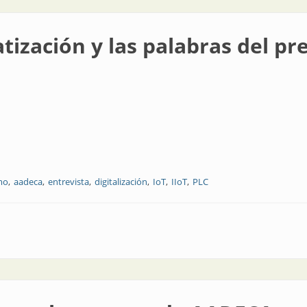
tización y las palabras del pr
mo
aadeca
entrevista
digitalización
IoT
IIoT
PLC
s palabras del presidente