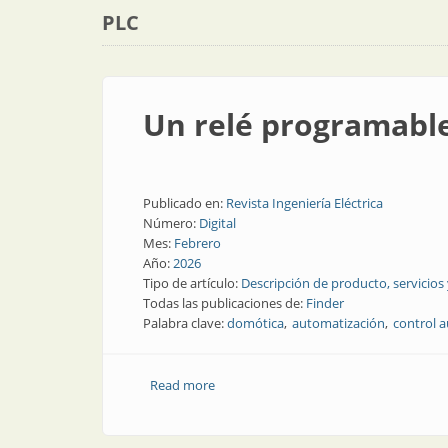
PLC
Un relé programable
Publicado en:
Revista Ingeniería Eléctrica
Número:
Digital
Mes:
Febrero
Año:
2026
Tipo de artículo:
Descripción de producto, servicios
Todas las publicaciones de:
Finder
Palabra clave:
domótica
automatización
control 
Read more
about Un relé programable con código l