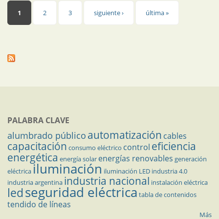
Páginas
1
2
3
siguiente ›
última »
PALABRA CLAVE
automatización
alumbrado público
cables
capacitación
eficiencia
control
consumo eléctrico
energética
energías renovables
energía solar
generación
iluminación
eléctrica
iluminación LED
industria 4.0
industria nacional
industria argentina
instalación eléctrica
seguridad eléctrica
led
tabla de contenidos
tendido de líneas
Más