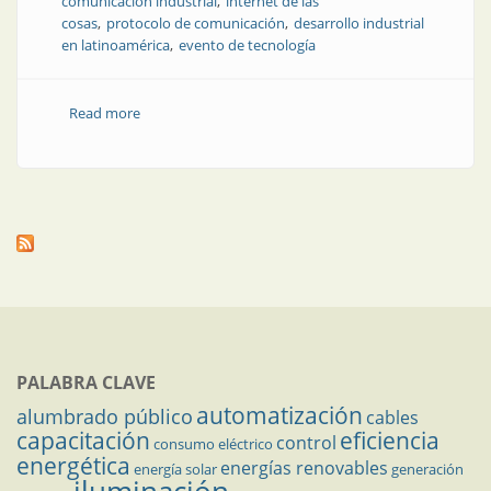
comunicación industrial
internet de las
cosas
protocolo de comunicación
desarrollo industrial
en latinoamérica
evento de tecnología
Read more
about The Things Conference en Argentina: IoT y
LoRaWAN en la mira
PALABRA CLAVE
automatización
alumbrado público
cables
capacitación
eficiencia
control
consumo eléctrico
energética
energías renovables
energía solar
generación