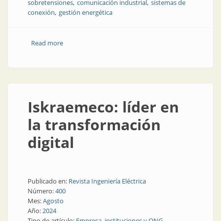
sobretensiones
comunicación industrial
sistemas de
conexión
gestión energética
Read more
about Aprender en 2026: opciones virtuales para todo
el semestre
Iskraemeco: líder en
la transformación
digital
Publicado en:
Revista Ingeniería Eléctrica
Número:
400
Mes:
Agosto
Año:
2024
Tipo de artículo:
Empresa, instituciones y ONG