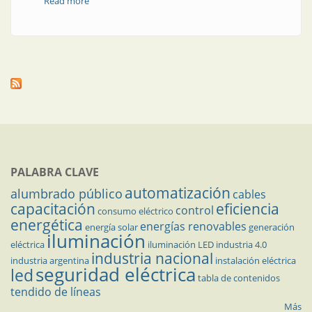
Read more
about Automatización | Plataforma mejorada para la
gestión energética
PALABRA CLAVE
automatización
alumbrado público
cables
capacitación
eficiencia
control
consumo eléctrico
energética
energías renovables
energía solar
generación
iluminación
eléctrica
iluminación LED
industria 4.0
industria nacional
industria argentina
instalación eléctrica
seguridad eléctrica
led
tabla de contenidos
tendido de líneas
Más