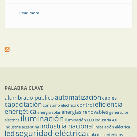
Read more
about Gestión energética desde el sistema de
automatización
PALABRA CLAVE
automatización
alumbrado público
cables
capacitación
eficiencia
control
consumo eléctrico
energética
energías renovables
energía solar
generación
iluminación
eléctrica
iluminación LED
industria 4.0
industria nacional
industria argentina
instalación eléctrica
seguridad eléctrica
led
tabla de contenidos