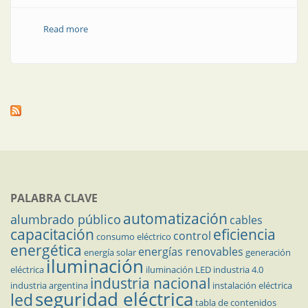
Read more
about Gestión energética desde el sistema de
automatización
PALABRA CLAVE
automatización
alumbrado público
cables
capacitación
eficiencia
control
consumo eléctrico
energética
energías renovables
energía solar
generación
iluminación
eléctrica
iluminación LED
industria 4.0
industria nacional
industria argentina
instalación eléctrica
seguridad eléctrica
led
tabla de contenidos