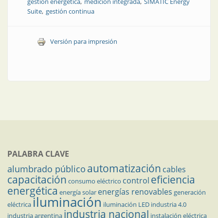
gestión energética
medición integrada
SIMATIC Energy
Suite
gestión continua
Versión para impresión
PALABRA CLAVE
automatización
alumbrado público
cables
capacitación
eficiencia
control
consumo eléctrico
energética
energías renovables
energía solar
generación
iluminación
eléctrica
iluminación LED
industria 4.0
industria nacional
industria argentina
instalación eléctrica