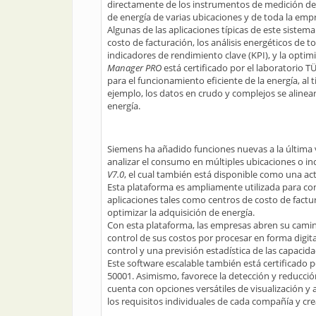
directamente de los instrumentos de medición de e
de energía de varias ubicaciones y de toda la emp
Algunas de las aplicaciones típicas de este sistema 
costo de facturación, los análisis energéticos de
indicadores de rendimiento clave (KPI), y la optim
Manager PRO
está certificado por el laboratorio 
para el funcionamiento eficiente de la energía, al
ejemplo, los datos en crudo y complejos se alinean p
energía.
Siemens ha añadido funciones nuevas a la última v
analizar el consumo en múltiples ubicaciones o in
V7.0
, el cual también está disponible como una act
Esta plataforma es ampliamente utilizada para co
aplicaciones tales como centros de costo de factur
optimizar la adquisición de energía.
Con esta plataforma, las empresas abren su cami
control de sus costos por procesar en forma digit
control y una previsión estadística de las capaci
Este software escalable también está certificado p
50001. Asimismo, favorece la detección y reducció
cuenta con opciones versátiles de visualización y a
los requisitos individuales de cada compañía y cr