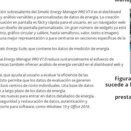
ción sobresaliente del
Simatic Energy Manager PRO V7.0
es el
dashboard
y análisis versátiles y personalizadas de datos de energía. La creación
aluación en pantalla es fácil y rápida para el usuario, en un navegador web
 un diseño de pantalla personalizado. Un gran número de widgets ya está
iz, gráfico circular y calibre, hasta semáforos, valor, texto e imagen).
na mejor representación o para centrarse en secciones específicas de la
tic Energy Suite
, que contiene los datos de medición de energía
 al
Energy Manager PRO V7.0
reduce sustancialmente el esfuerzo de
icas también ofrecen análisis de energía versátil en el
dashboard web
y
, que ayuda al usuario a evaluar la eficiencia de las
Figura
. Esto permite que los datos de evaluación se generen
sucede a 
cluso centros de costo individuales. Una base de datos
 a largo plazo de los datos de energía.
nes nuevas para entrar en datos detallados de energía,
prest
eguridad y restauración de datos, autenticación y
oporte para software, como
Windows 10
y
Office 2016
.