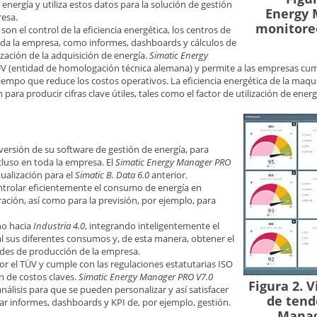
nergía y utiliza estos datos para la solución de gestión
Energy 
resa.
monitoreo
son el control de la eficiencia energética, los centros de
 toda la empresa, como informes, dashboards y cálculos de
ización de la adquisición de energía.
Simatic Energy
TÜV (entidad de homologación técnica alemana) y permite a las empresas cump
 tiempo que reduce los costos operativos. La eficiencia energética de la maq
ara producir cifras clave útiles, tales como el factor de utilización de energía
ersión de su software de gestión de energía, para
cluso en toda la empresa. El
Simatic Energy Manager PRO
ualización para el
Simatic B. Data 6.0
anterior.
ntrolar eficientemente el consumo de energía en
ación, así como para la previsión, por ejemplo, para
no hacia
Industria 4.0
, integrando inteligentemente el
al sus diferentes consumos y, de esta manera, obtener el
dades de producción de la empresa.
or el TÜV y cumple con las regulaciones estatutarias ISO
n de costos claves.
Simatic Energy Manager PRO V7.0
Figura 2. V
nálisis para que se pueden personalizar y así satisfacer
de tend
ear informes, dashboards y KPI de, por ejemplo, gestión.
Manag