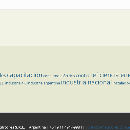
capacitación
eficiencia en
les
control
consumo eléctrico
industria nacional
LED
industria 4.0
industria argentina
instalació
Editores S.R.L.
| Argentina | +54 9 11 4947-9984 |
contacto@editores.com.a