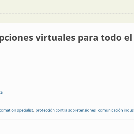
pciones virtuales para todo e
ca
tomation specialist
protección contra sobretensiones
comunicación indust
ales para todo el semestre