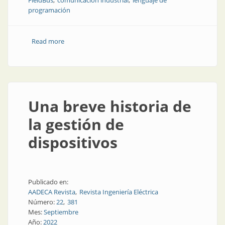
FieldBus
comunicación industrial
lenguaje de
programación
Read more
about Una breve historia de la gestión de dispositivos
Una breve historia de
la gestión de
dispositivos
Publicado en:
AADECA Revista
Revista Ingeniería Eléctrica
Número:
22
381
Mes:
Septiembre
Año:
2022