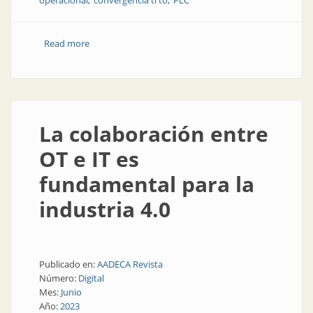
operacional
convergencia ti to
PLC
Read more
about La lucha actual para proteger los PLC y las
redes TO
La colaboración entre
OT e IT es
fundamental para la
industria 4.0
Publicado en:
AADECA Revista
Número:
Digital
Mes:
Junio
Año:
2023