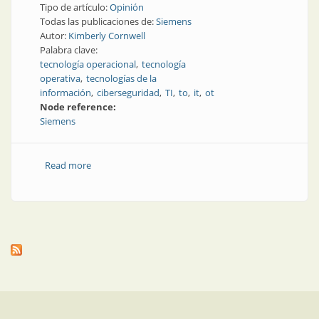
Tipo de artículo:
Opinión
Todas las publicaciones de:
Siemens
Autor:
Kimberly Cornwell
Palabra clave:
tecnología operacional
tecnología
operativa
tecnologías de la
información
ciberseguridad
TI
to
it
ot
Node reference:
Siemens
Read more
about La colaboración entre OT e IT es fundamental
para la industria 4.0