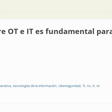
e OT e IT es fundamental para 
perativa
tecnologías de la información
ciberseguridad
TI
to
it
ot
fundamental para la industria 4.0