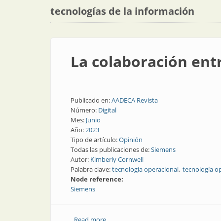
tecnologías de la información
La colaboración entr
Publicado en:
AADECA Revista
Número:
Digital
Mes:
Junio
Año:
2023
Tipo de artículo:
Opinión
Todas las publicaciones de:
Siemens
Autor:
Kimberly Cornwell
Palabra clave:
tecnología operacional
tecnología o
Node reference:
Siemens
Read more
about La colaboración entre OT e IT es 