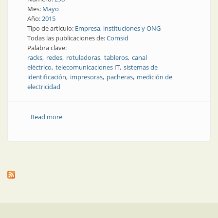
Mes:
Mayo
Año:
2015
Tipo de artículo:
Empresa, instituciones y ONG
Todas las publicaciones de:
Comsid
Palabra clave:
racks
redes
rotuladoras
tableros
canal
eléctrico
telecomunicaciones IT
sistemas de
identificación
impresoras
pacheras
medición de
electricidad
Read more
about Empresa | Comsid, marca que importa y
distribuye a todo el país