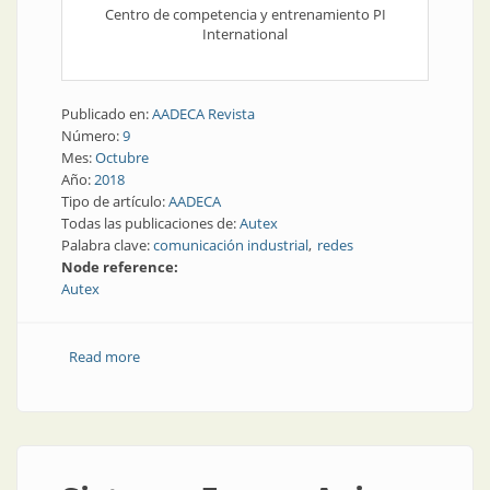
Centro de competencia y entrenamiento PI
International
Publicado en:
AADECA Revista
Número:
9
Mes:
Octubre
Año:
2018
Tipo de artículo:
AADECA
Todas las publicaciones de:
Autex
Palabra clave:
comunicación industrial
redes
Node reference:
Autex
Read more
about Comunicación industrial y redes | Cómo
minimizar las fallas en las redes industriales usando
métodos preventivos: diagnósticos de capa física