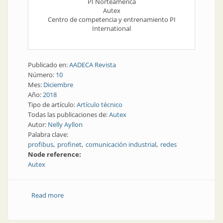
PI Norteamérica
Autex
Centro de competencia y entrenamiento PI
International
Publicado en:
AADECA Revista
Número:
10
Mes:
Diciembre
Año:
2018
Tipo de artículo:
Artículo técnico
Todas las publicaciones de:
Autex
Autor:
Nelly Ayllon
Palabra clave:
profibus
profinet
comunicación industrial
redes
Node reference:
Autex
Read more
about Comunicación industrial y redes | Profibus vs.
Profinet: estrategias de comparación y migración