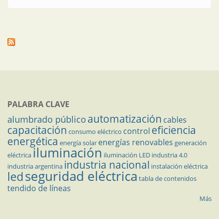
PALABRA CLAVE
automatización
alumbrado público
cables
capacitación
eficiencia
control
consumo eléctrico
energética
energías renovables
energía solar
generación
iluminación
eléctrica
iluminación LED
industria 4.0
industria nacional
industria argentina
instalación eléctrica
seguridad eléctrica
led
tabla de contenidos
tendido de líneas
Más