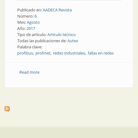
Publicado en:
AADECA Revista
Número:
6
Mes:
Agosto
Año:
2017
Tipo de artículo:
Artículo técnico
Todas las publicaciones de:
Autex
Palabra clave:
profibus
profinet
redes industriales
fallas en redes
Read more
about Redes industriales | Cómo minimizar las fallas
en las redes industriales usando métodos
preventivos