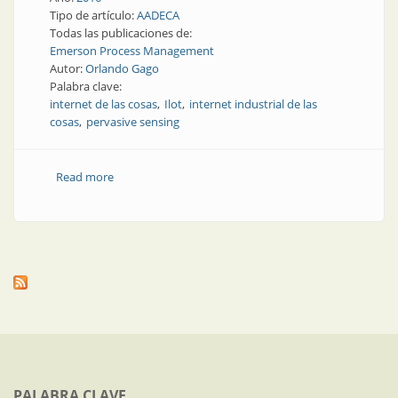
Tipo de artículo:
AADECA
Todas las publicaciones de:
Emerson Process Management
Autor:
Orlando Gago
Palabra clave:
internet de las cosas
Ilot
internet industrial de las
cosas
pervasive sensing
Read more
about Presente y futuro | ¿Como se aplica la Internet
de las cosas en la industria?
PALABRA CLAVE