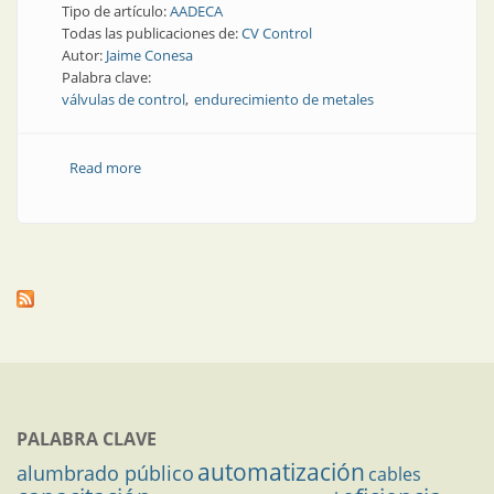
Tipo de artículo:
AADECA
Todas las publicaciones de:
CV Control
Autor:
Jaime Conesa
Palabra clave:
válvulas de control
endurecimiento de metales
Read more
about Artículo técnico | Nuevas tecnologías de
materiales en válvulas de control
PALABRA CLAVE
automatización
alumbrado público
cables