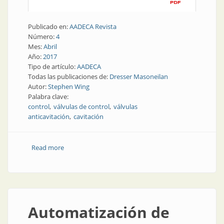
Publicado en:
AADECA Revista
Número:
4
Mes:
Abril
Año:
2017
Tipo de artículo:
AADECA
Todas las publicaciones de:
Dresser Masoneilan
Autor:
Stephen Wing
Palabra clave:
control
válvulas de control
válvulas
anticavitación
cavitación
Read more
about Elementos finales de control | Soluciones de
diseño para válvulas de control anticavitación
Automatización de