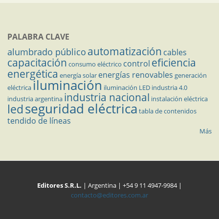
PALABRA CLAVE
automatización
alumbrado público
cables
capacitación
eficiencia
control
consumo eléctrico
energética
energías renovables
energía solar
generación
iluminación
eléctrica
iluminación LED
industria 4.0
industria nacional
industria argentina
instalación eléctrica
seguridad eléctrica
led
tabla de contenidos
tendido de líneas
Más
Editores S.R.L.
| Argentina | +54 9 11 4947-9984 |
contacto@editores.com.ar