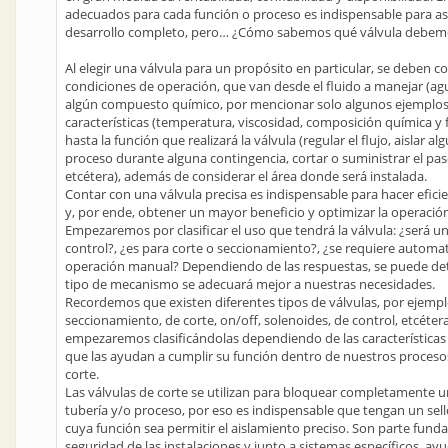
adecuados para cada función o proceso es indispensable para a
desarrollo completo, pero… ¿Cómo sabemos qué válvula debemo
Al elegir una válvula para un propósito en particular, se deben co
condiciones de operación, que van desde el fluido a manejar (ag
algún compuesto químico, por mencionar solo algunos ejemplos
características (temperatura, viscosidad, composición química y fí
hasta la función que realizará la válvula (regular el flujo, aislar al
proceso durante alguna contingencia, cortar o suministrar el paso
etcétera), además de considerar el área donde será instalada.
Contar con una válvula precisa es indispensable para hacer efic
y, por ende, obtener un mayor beneficio y optimizar la operació
Empezaremos por clasificar el uso que tendrá la válvula: ¿será 
control?, ¿es para corte o seccionamiento?, ¿se requiere automa
operación manual? Dependiendo de las respuestas, se puede de
tipo de mecanismo se adecuará mejor a nuestras necesidades.
Recordemos que existen diferentes tipos de válvulas, por ejempl
seccionamiento, de corte, on/off, solenoides, de control, etcétera
empezaremos clasificándolas dependiendo de las características 
que las ayudan a cumplir su función dentro de nuestros procesos
corte.
Las válvulas de corte se utilizan para bloquear completamente u
tubería y/o proceso, por eso es indispensable que tengan un sel
cuya función sea permitir el aislamiento preciso. Son parte fund
seguridad de las instalaciones y junto a sistemas específicos, ay