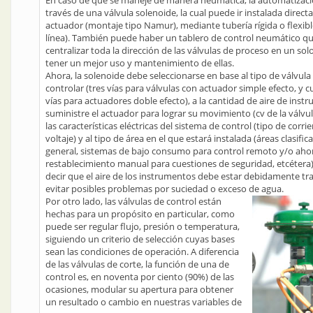
En caso de que se maneje de manera neumática, la automatizació
través de una válvula solenoide, la cual puede ir instalada direc
actuador (montaje tipo Namur), mediante tubería rígida o flexib
línea). También puede haber un tablero de control neumático q
centralizar toda la dirección de las válvulas de proceso en un sol
tener un mejor uso y mantenimiento de ellas.
Ahora, la solenoide debe seleccionarse en base al tipo de válvula
controlar (tres vías para válvulas con actuador simple efecto, y c
vías para actuadores doble efecto), a la cantidad de aire de ins
suministre el actuador para lograr su movimiento (cv de la válvul
las características eléctricas del sistema de control (tipo de corri
voltaje) y al tipo de área en el que estará instalada (áreas clasifi
general, sistemas de bajo consumo para control remoto y/o ahor
restablecimiento manual para cuestiones de seguridad, etcétera)
decir que el aire de los instrumentos debe estar debidamente tr
evitar posibles problemas por suciedad o exceso de agua.
Por otro lado, las válvulas de control están
hechas para un propósito en particular, como
puede ser regular flujo, presión o temperatura,
siguiendo un criterio de selección cuyas bases
sean las condiciones de operación. A diferencia
de las válvulas de corte, la función de una de
control es, en noventa por ciento (90%) de las
ocasiones, modular su apertura para obtener
un resultado o cambio en nuestras variables de