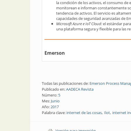
la condición de los activos, el consumo de 
monitorean e informan constantemente sobre
tendencia de activos. El servicio es altamen
capacidades de seguridad avanzadas de Em
Microsoft Azure e IoT Cloud
:
el estándar para
una plataforma segura y flexible para las re
Emerson
Todas las publicaciones de:
Emerson Process Man
Publicado en:
AADECA Revista
Número:
5
Mes:
Junio
Año:
2017
Palabra clave:
internet de las cosas
Ilot
internet in
Versión para impresión