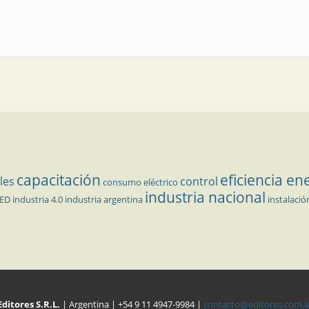
capacitación
eficiencia en
les
control
consumo eléctrico
industria nacional
LED
industria 4.0
industria argentina
instalació
Editores S.R.L.
| Argentina | +54 9 11 4947-9984 |
contacto@editores.com.a