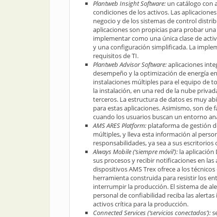
Plantweb Insight Software
:
un catálogo con a
condiciones de los activos. Las aplicacion
negocio y de los sistemas de control distrib
aplicaciones son propicias para probar una 
implementar como una única clase de activo
y una configuración simplificada. La impl
requisitos de TI.
Plantweb Advisor Software
:
aplicaciones inte
desempeño y la optimización de energía en 
instalaciones múltiples para el equipo de t
la instalación, en una red de la nube priva
terceros. La estructura de datos es muy abi
para estas aplicaciones. Asimismo, son de f
cuando los usuarios buscan un entorno ana
AMS ARES Platform
:
plataforma de gestión d
múltiples, y lleva esta información al pers
responsabilidades, ya sea a sus escritorios 
Always Mobile
(‘siempre móvil’):
la aplicació
sus procesos y recibir notificaciones en l
dispositivos AMS Trex ofrece a los técnico
herramienta construida para resistir los ent
interrumpir la producción. El sistema de al
personal de confiabilidad reciba las alertas
activos crítica para la producción.
Connected Services
(‘servicios conectados’):
s