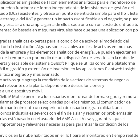
plicaciones amigables de TI con elementos analíticos para el monitoreo de
es pueden funcionar de forma independiente de los sistemas de gestión del
uido (DCS) existentes, y ofrece un punto de entrada simple para el IIoT. Esta
estrategia del IIoT y generar un impacto cuantificable en el negocio; se pue
 y escalar a una amplia gama de ellos, cada uno con un costo de entrada b
ementación basada en máquinas virtuales hace que sea una aplicación con p
gradas analíticas expertas para la condición de activos, el modelado del
toda la instalación. Algunas son escalables a miles de activos en muchas
oda la empresa y los elementos analíticos de energía. Se pueden ejecutar en
da de la empresa o por medio de una disposición de servicios en la nube de
erta y escalable del sistema OSIsoft PI, que se utiliza como una plataforma
ácil migración y extensión de inversión en las aplicaciones Plantweb Insight
lítico integrado y más avanzado.
e activos que agrega la condición de los activos de sistemas de negocio
onal relevante de la planta dependiendo de sus funciones y
o a un dispositivo móvil.
n DeltaV Mobile permite a los usuarios monitorear de forma segura y remota
as alarmas de procesos seleccionadas por ellos mismos. El comunicador de
s de mantenimiento una experiencia de usuario de gran calidad, una
ornos industriales severos con el fin de aislar y reparar los problemas sin
ertas está basado en el usuario del AMS Asset View, y garantiza que el
 importantes y relevantes necesarias para garantizar la condición de los
ervicios en la nube habilitados en el IIoT para el monitoreo en tiempo real d