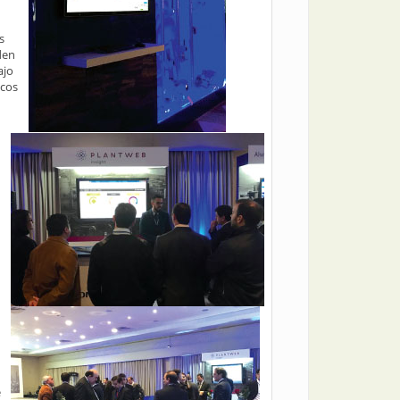
s
den
ajo
ocos
e