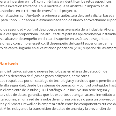
a la inversión en IIoT, con un énfasis en identificar los retos específicos
rzo e inversión limitados. En la medida que se alcanza un impacto en el
basándose en el retorno de inversión del proyecto.
tomatización con
Plantweb
, la primera arquitectura de planta digital basada
l para Cono Sur, “Ahora lo estamos haciendo de nuevo aprovechando el poder 
d de seguridad y control de procesos más avanzada de la industria. Ahora,
 a la vez que proporciona una arquitectura para las aplicaciones ya instalada
s a alcanzar desempeño en el cuartil superior en las áreas de seguridad,
siones y consumo energético. El desempeño del cuartil superior se define
o de capital logrado en el veinticinco por ciento (25%) superior de las empr
 Plantweb
 no intrusivo, así como nuevas tecnologías en el área de detección de
nsión y detección de fugas de gases peligrosos, entre otros.
dad respaldada por un catálogo de tecnologías y servicios que le permite a l
de alta seguridad, desde los sistemas de operación y control protegidos has
 el ambiente de la nube (TI). El catálogo, que incluye una serie segura y
servicios de datos, garantiza que los expertos obtengan acceso inmediato a 
nstalaciones, en una red de la nube de empresa privada o para un proveedor
os y el Smart Firewall de la empresa están entre los componentes críticos d
rst Mile, incluyendo la transmisión de datos de una vía y la prevención de