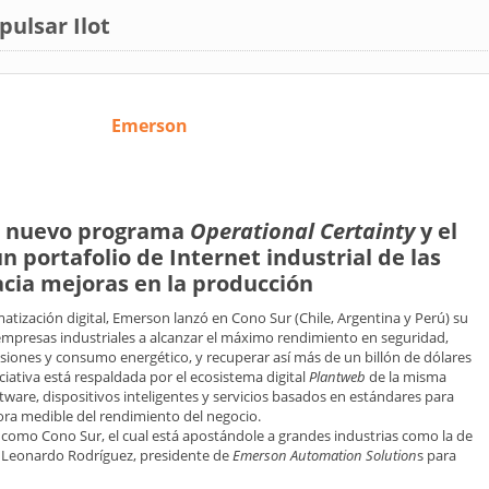
ulsar Ilot
Emerson
u nuevo programa
Operational Certainty
y el
un portafolio de Internet industrial de las
acia mejoras en la producción
atización digital, Emerson lanzó en Cono Sur (Chile, Argentina y Perú) su
empresas industriales a alcanzar el máximo rendimiento en seguridad,
siones y consumo energético, y recuperar así más de un billón de dólares
iativa está respaldada por el ecosistema digital
Plantweb
de la misma
tware, dispositivos inteligentes y servicios basados en estándares para
ra medible del rendimiento del negocio.
 como Cono Sur, el cual está apostándole a grandes industrias como la de
jo Leonardo Rodríguez, presidente de
Emerson Automation Solution
s para