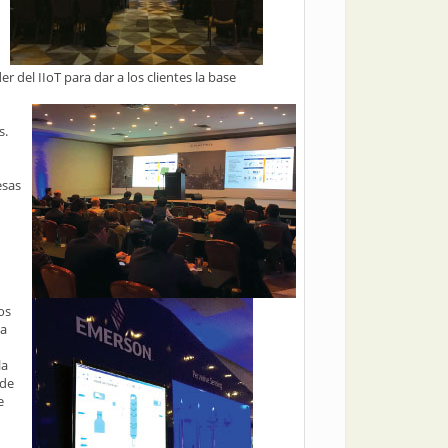
del IIoT para dar a los clientes la base
s.
esas
os
ta
la
 de
e