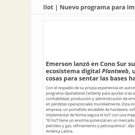
Ilot | Nuevo programa para imp
Emerson lanzó en Cono Sur s
ecosistema digital
Plantweb
, 
cosas para sentar las bases h
Con el respaldo de su propia experiencia en autom
programa
Operational Certainty
para ayudar a las 
confiabilidad, producción y administración de emi
en pérdidas operacionales mundialmente. Esta inic
empresa, un portafolio escalable de hardware, sof
implementar de forma segura el IIoT con una mejo
“El IIoT tiene un enorme potencial en un mercado
petróleo y gas, refinamiento y petroquímica”, di
América Latina.