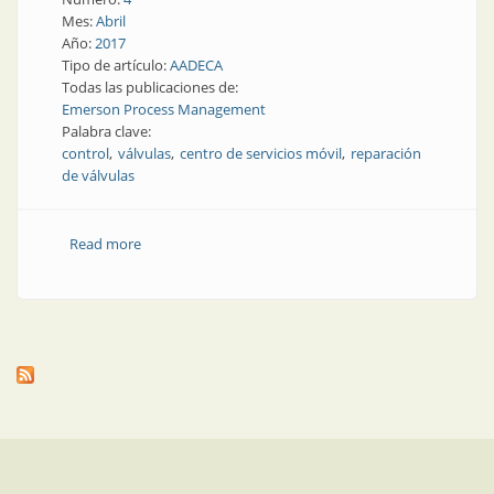
Mes:
Abril
Año:
2017
Tipo de artículo:
AADECA
Todas las publicaciones de:
Emerson Process Management
Palabra clave:
control
válvulas
centro de servicios móvil
reparación
de válvulas
Read more
about Elementos finales de control | Nuevo centro
de servicios móvil de Emerson en Argentina