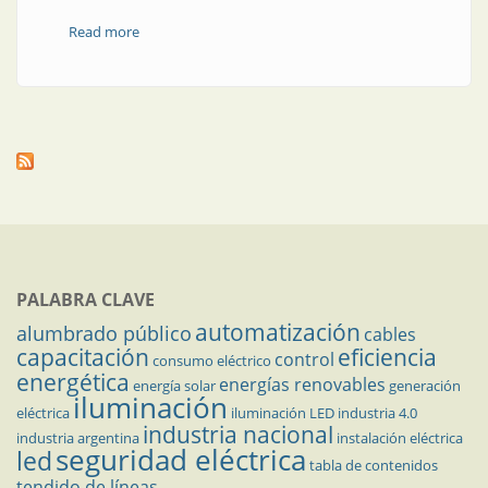
Read more
about Instrumentación analítica | Medición continua
de poder calorífico en gas natural
PALABRA CLAVE
automatización
alumbrado público
cables
capacitación
eficiencia
control
consumo eléctrico
energética
energías renovables
energía solar
generación
iluminación
eléctrica
iluminación LED
industria 4.0
industria nacional
industria argentina
instalación eléctrica
seguridad eléctrica
led
tabla de contenidos
tendido de líneas