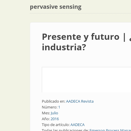
pervasive sensing
Presente y futuro | 
industria?
Publicado en:
AADECA Revista
Número:
1
Mes:
Julio
Año:
2016
Tipo de artículo:
AADECA
Todas las publicaciones de:
Emerson Process Man