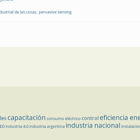
dustrial de las cosas
pervasive sensing
a la Internet de las cosas en la industria?
capacitación
eficiencia en
les
control
consumo eléctrico
industria nacional
LED
industria 4.0
industria argentina
instalació