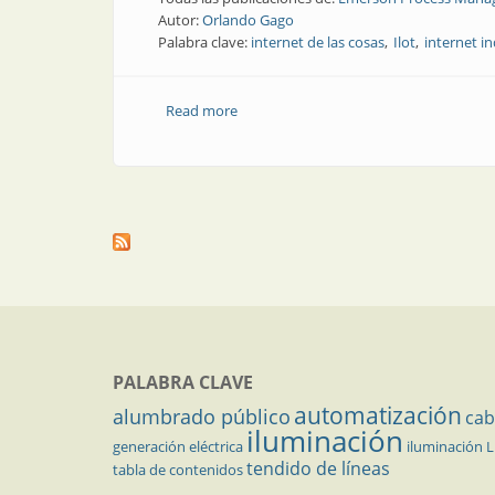
Autor:
Orlando Gago
Palabra clave:
internet de las cosas
Ilot
internet in
Read more
about Presente y futuro | ¿Como se aplic
PALABRA CLAVE
automatización
alumbrado público
cab
iluminación
generación eléctrica
iluminación 
tendido de líneas
tabla de contenidos