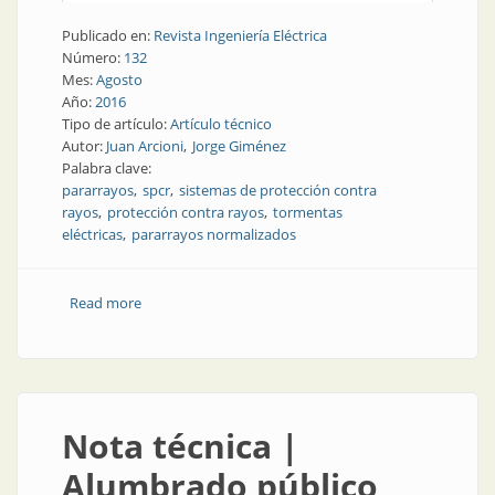
Publicado en:
Revista Ingeniería Eléctrica
Número:
132
Mes:
Agosto
Año:
2016
Tipo de artículo:
Artículo técnico
Autor:
Juan Arcioni
Jorge Giménez
Palabra clave:
pararrayos
spcr
sistemas de protección contra
rayos
protección contra rayos
tormentas
eléctricas
pararrayos normalizados
Read more
about Nota técnica | Los pararrayos y sus
separaciones convenientes para una probable mejor
actuación
Nota técnica |
Alumbrado público