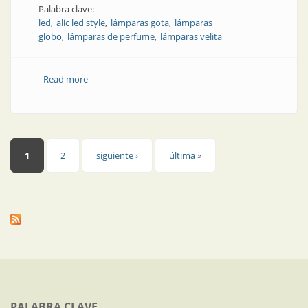
Palabra clave:
led
alic led style
lámparas gota
lámparas
globo
lámparas de perfume
lámparas velita
Read more
about Producto | Luz con estilo (parte 1)
Páginas
1
2
siguiente ›
última »
PALABRA CLAVE