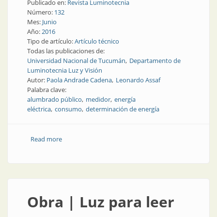
Publicado en:
Revista Luminotecnia
Número:
132
Mes:
Junio
Año:
2016
Tipo de artículo:
Artículo técnico
Todas las publicaciones de:
Universidad Nacional de Tucumán
Departamento de
Luminotecnia Luz y Visión
Autor:
Paola Andrade Cadena
Leonardo Assaf
Palabra clave:
alumbrado público
medidor
energía
eléctrica
consumo
determinación de energía
Read more
about Nota técnica | Desviaciones en la
determinación de la energía en instalaciones de
alumbrado público sin medidor
Obra | Luz para leer