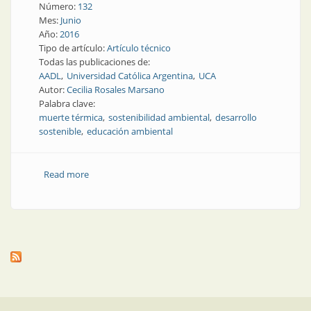
Número:
132
Mes:
Junio
Año:
2016
Tipo de artículo:
Artículo técnico
Todas las publicaciones de:
AADL
Universidad Católica Argentina
UCA
Autor:
Cecilia Rosales Marsano
Palabra clave:
muerte térmica
sostenibilidad ambiental
desarrollo
sostenible
educación ambiental
Read more
about Nota técnica | No aceleremos la muerte
térmica del Universo