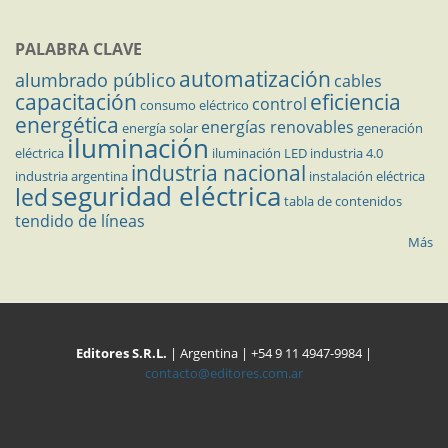
PALABRA CLAVE
automatización
alumbrado público
cables
capacitación
eficiencia
control
consumo eléctrico
energética
energías renovables
energía solar
generación
iluminación
eléctrica
iluminación LED
industria 4.0
industria nacional
industria argentina
instalación eléctrica
seguridad eléctrica
led
tabla de contenidos
tendido de líneas
Más
Editores S.R.L.
| Argentina | +54 9 11 4947-9984 |
contacto@editores.com.ar